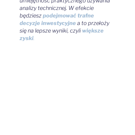
umiejętność praktycznego używania
analizy technicznej. W efekcie
będziesz
podejmować trafne
decyzje
inwestycyjne
a to przełoży
się na lepsze wyniki, czyli
większe
zyski
.
Moduł Minikursu zawiera również
147
filmów najwyżej ocenianych
przez
subskrybentów.
Pokazuję w nim
analizy techniczne
spółek, surowców
i par walutowych
na podstawie
swojego 18 – letniego doświadczenia