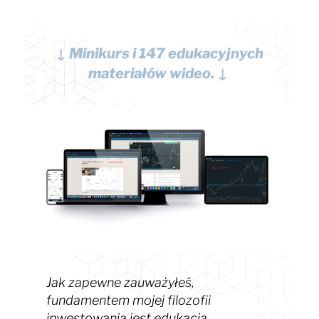
↓ Minikurs i 147 edukacyjnych
materiałów wideo.
↓
Jak zapewne zauważyłeś,
fundamentem mojej filozofii
inwestowania jest edukacja.