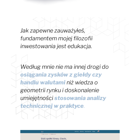
Jak zapewne zauważyłeś,
fundamentem mojej filozofii
inwestowania jest edukacja.
Według mnie nie ma innej drogi do
osiągania zysków z giełdy czy
handlu walutami
niż wiedza o
geometrii rynku i doskonalenie
umiejętności
stosowania analizy
technicznej w praktyce
.