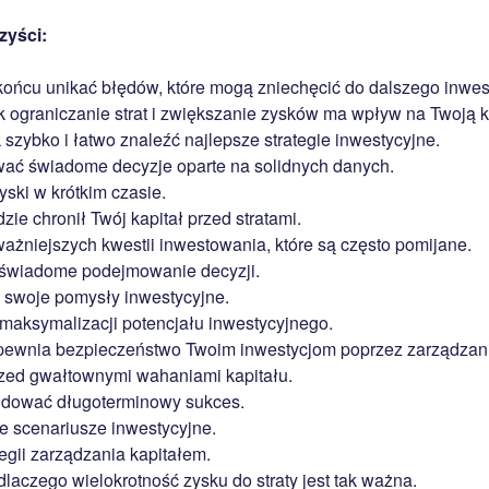
zyści:
ońcu unikać błędów, które mogą zniechęcić do dalszego inwes
k ograniczanie strat i zwiększanie zysków ma wpływ na Twoją k
szybko i łatwo znaleźć najlepsze strategie inwestycyjne.
ać świadome decyzje oparte na solidnych danych.
ski w krótkim czasie.
zie chronił Twój kapitał przed stratami.
ażniejszych kwestii inwestowania, które są często pomijane.
świadome podejmowanie decyzji.
 swoje pomysły inwestycyjne.
maksymalizacji potencjału inwestycyjnego.
pewnia bezpieczeństwo Twoim inwestycjom poprzez zarządzani
zed gwałtownymi wahaniami kapitału.
udować długoterminowy sukces.
 scenariusze inwestycyjne.
egii zarządzania kapitałem.
laczego wielokrotność zysku do straty jest tak ważna.