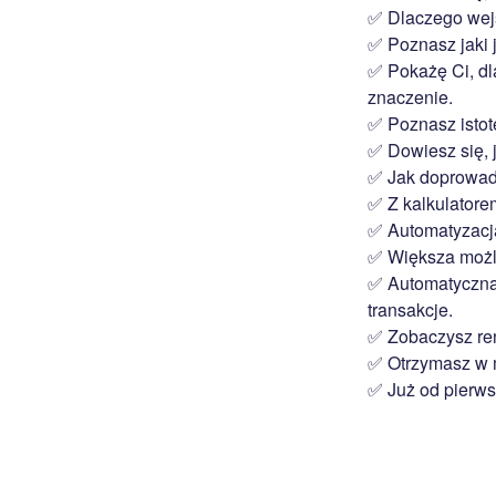
✅ Dlaczego wejśc
✅ Poznasz jaki 
✅ Pokażę Ci, d
znaczenie.
✅ Poznasz istot
✅ Dowiesz się, 
✅ Jak doprowadz
✅ Z kalkulatore
✅ Automatyzacja
✅ Większa możli
✅ Automatyczna 
transakcje.
✅ Zobaczysz ren
✅ Otrzymasz w m
✅
Już od pierws