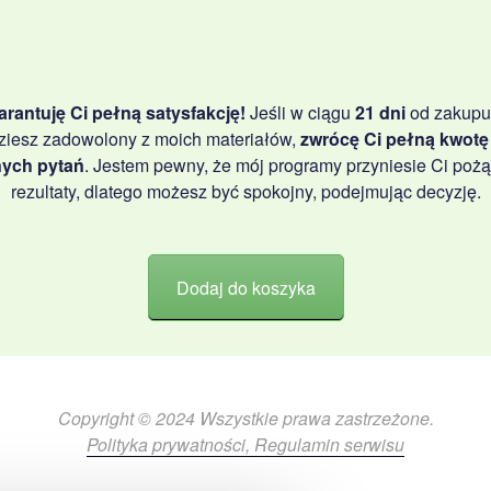
rantuję Ci pełną satysfakcję!
Jeśli w ciągu
21 dni
od zakupu
ziesz zadowolony z moich materiałów,
zwrócę Ci pełną kwotę
ych pytań
. Jestem pewny, że mój programy przyniesie Ci poż
rezultaty, dlatego możesz być spokojny, podejmując decyzję.
Dodaj do koszyka
Copyright © 2024 Wszystkie prawa zastrzeżone.
Polityka prywatności
, Regulamin serwisu