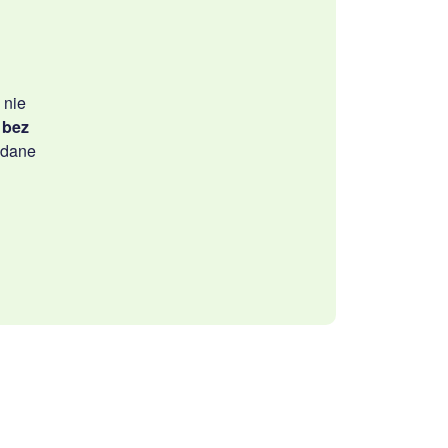
 nie
 bez
ądane