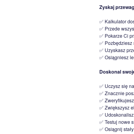
Zyskaj przewag
✅ Kalkulator dos
✅ Przede wszyst
✅ Pokarze Ci prz
✅ Pozbędziesz si
✅ Uzyskasz prz
✅ Osiągniesz le
Doskonal swoje
✅ Uczysz się na
✅ Znacznie pos
✅ Zweryfikujesz
✅ Zwiększysz el
✅ Udoskonalisz 
✅ Testuj nowe st
✅ Osiągnij stał