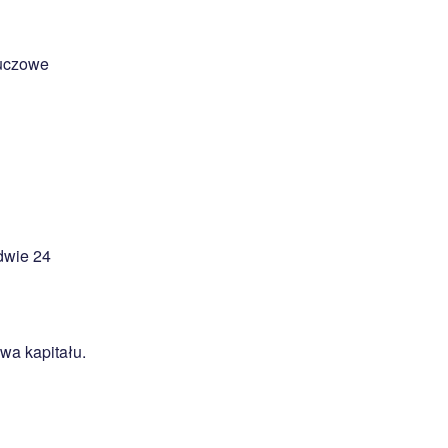
luczowe
dwie 24
ywa kapitału.