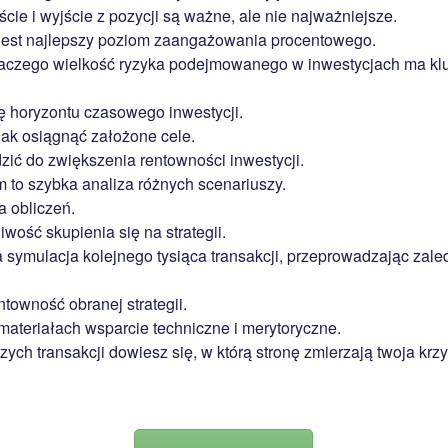
ie i wyjście z pozycji są ważne, ale nie najważniejsze.
jest najlepszy poziom zaangażowania procentowego.
laczego wielkość ryzyka podejmowanego w inwestycjach ma k
ę horyzontu czasowego inwestycji.
jak osiągnąć założone cele.
ić do zwiększenia rentowności inwestycji.
m to szybka analiza różnych scenariuszy.
 obliczeń.
wość skupienia się na strategii.
symulacja kolejnego tysiąca transakcji, przeprowadzając zale
towność obranej strategii.
ateriałach wsparcie techniczne i merytoryczne.
zych transakcji dowiesz się, w którą stronę zmierzają twoja krz