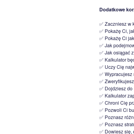
Dodatkowe kor
✅ Zaczniesz w k
✅ Pokażę Ci, ja
✅ Pokażę Ci jak 
✅ Jak podejmow
✅ Jak osiągać zy
✅ Kalkulator będ
✅ Uczy Cię najw
✅ Wypracujesz 
✅ Zweryfikujesz
✅ Dojdziesz do 
✅ Kalkulator za
✅ Chroni Cię pr
✅ Pozwoli Ci b
✅ Poznasz różne
✅ Poznasz strat
✅ Dowiesz się, d