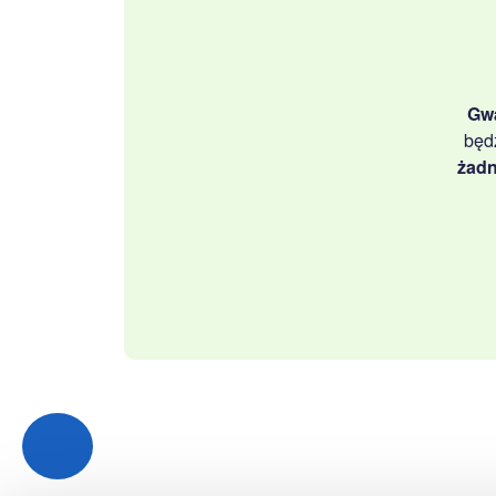
Gwa
będ
żadn